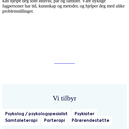
kan hjelpe deg som individ, par og familier. Våre dyktige
fagpersoner har tid, kunnskap og metoder, og hjelper deg med ulike
problemstillinger.
Bestill time
Vi tilbyr
Psykolog / psykologspesialist
Psykiater
Samtaleterapi
Parterapi
Pårørendestøtte