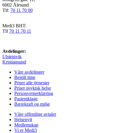
6002 Ålesund
Tlf:
70 11 70 00
Medi3 BHT:
Tlf
70 11 70 11
Avdelinger:
Ulsteinvik
Kristiansund
Våre avdelinger
Bestill time
Priser alle tjenester
Priser psykisk helse
Personvernerklæring
Pasientklage
Bærekraft og miljø
Våre offentlige avtaler
Helsenytt
Medlemskap
Vi er Medi3