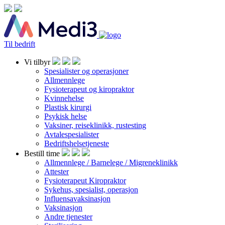
Til bedrift
Vi tilbyr
Spesialister og operasjoner
Allmennlege
Fysioterapeut og kiropraktor
Kvinnehelse
Plastisk kirurgi
Psykisk helse
Vaksiner, reiseklinikk, rustesting
Avtalespesialister
Bedriftshelsetjeneste
Bestill time
Allmennlege / Barnelege / Migreneklinikk
Attester
Fysioterapeut Kiropraktor
Sykehus, spesialist, operasjon
Influensavaksinasjon
Vaksinasjon
Andre tjenester