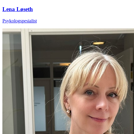
Lena Løseth
Psykologspesialist