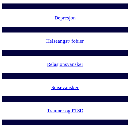
Depresjon
Helseangst/ fobier
Relasjonsvansker
Spisevansker
Traumer og PTSD